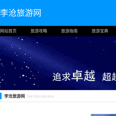
李沧旅游网
网站首页
旅游攻略
旅游指南
旅游宝典
李沧旅游网
Site Introduction