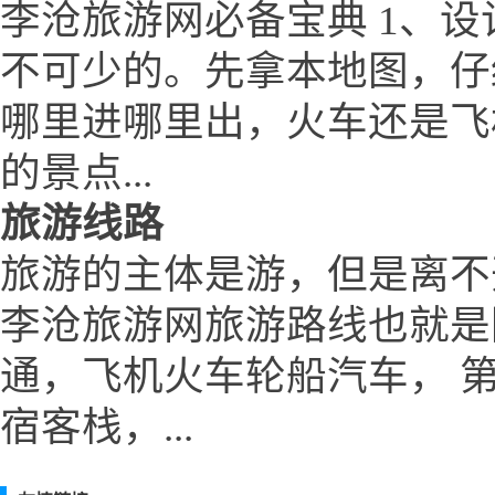
李沧旅游网必备宝典 1、设
不可少的。先拿本地图，仔
哪里进哪里出，火车还是飞
的景点...
旅游线路
旅游的主体是游，但是离不
李沧旅游网旅游路线也就是
通，飞机火车轮船汽车， 
宿客栈，...