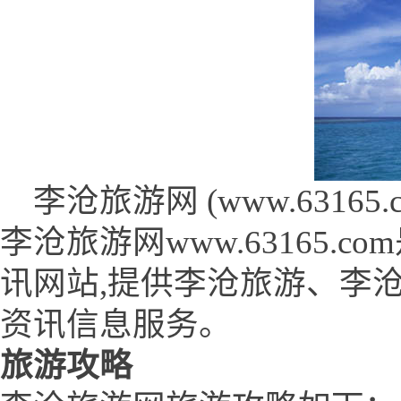
李沧旅游网 (www.63165.c
李沧旅游网www.63165
讯网站,提供李沧旅游、李
资讯信息服务。
旅游攻略